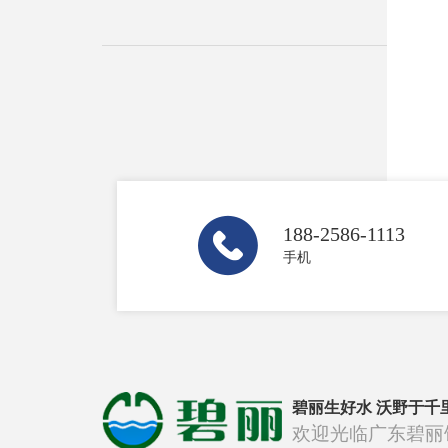
188-2586-1113
手机
碧丽生好水 沃野于千
欢迎光临广东碧丽