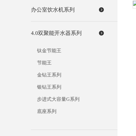
办公室饮水机系列
4.0双聚能开水器系列
钛金节能王
节能王
金钻王系列
银钻王系列
步进式大容量G系列
底座系列