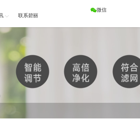
微信
讯
联系碧丽