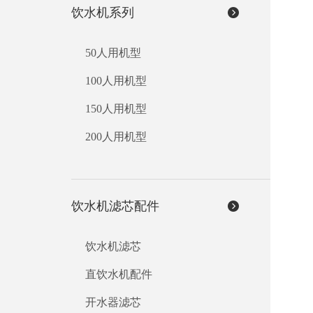
饮水机系列
50人用机型
100人用机型
150人用机型
200人用机型
饮水机滤芯配件
饮水机滤芯
直饮水机配件
开水器滤芯