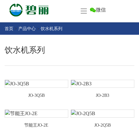
微信
首
页
产
首页
>
产品中心
>
饮水机系列
品
中
关
饮水机系列
心
于
碧
客
丽
户
中
售
心
后
JO-3Q5B
JO-2B3
服
碧
务
丽
资
联
讯
节能王JO-2E
JO-2Q5B
系
碧