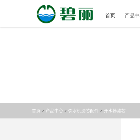
首
首页
产品中
页
产
品
中
关
心
于
产品中心
碧
客
丽
户
中
售
心
后
服
碧
务
丽
首页
>
产品中心
>
饮水机滤芯配件
>
开水器滤芯
资
联
讯
系
碧