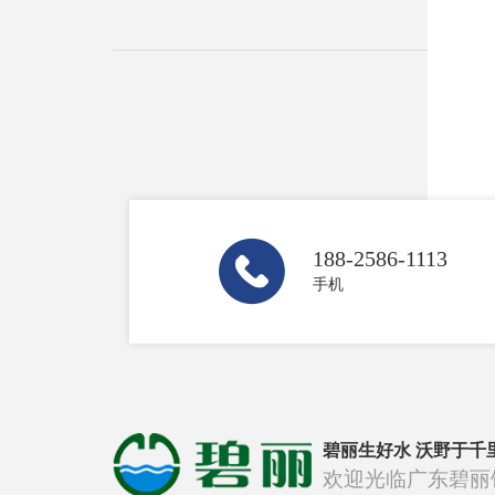
188-2586-1113
手机
碧丽生好水 沃野于千
欢迎光临广东碧丽